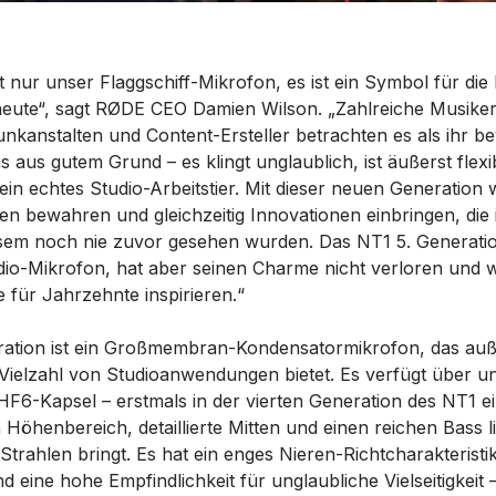
t nur unser Flaggschiff-Mikrofon, es ist ein Symbol für die 
eute“, sagt RØDE CEO Damien Wilson. „Zahlreiche Musiker
nkanstalten und Content-Ersteller betrachten es als ihr b
 aus gutem Grund – es klingt unglaublich, ist äußerst flexib
in echtes Studio-Arbeitstier. Mit dieser neuen Generation w
ten bewahren und gleichzeitig Innovationen einbringen, die
sem noch nie zuvor gesehen wurden. Das NT1 5. Generation
dio-Mikrofon, hat aber seinen Charme nicht verloren und wi
e für Jahrzehnte inspirieren.“
ration ist ein Großmembran-Kondensatormikrofon, das au
r Vielzahl von Studioanwendungen bietet. Es verfügt über u
F6-Kapsel – erstmals in der vierten Generation des NT1 ei
Höhenbereich, detaillierte Mitten und einen reichen Bass li
trahlen bringt. Es hat ein enges Nieren-Richtcharakteristik,
eine hohe Empfindlichkeit für unglaubliche Vielseitigkeit – 