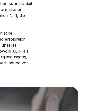
chen können. Seit
sformationen
tion NT1, die
onische
so erfolgreich
h unseres
owohl XLR- als
Digitalausgang,
e Verbindung von