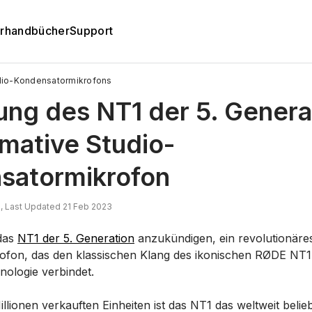
rhandbücher
Support
udio-Kondensatormikrofons
ung des NT1 der 5. Genera
imative Studio-
satormikrofon
, Last Updated 21 Feb 2023
 das
NT1 der 5. Generation
anzukündigen, ein revolutionäre
fon, das den klassischen Klang des ikonischen RØDE NT1 
ologie verbindet.
llionen verkauften Einheiten ist das NT1 das weltweit belie