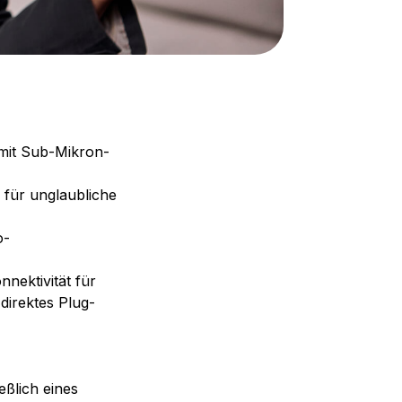
 mit Sub-Mikron-
 für unglaubliche
o-
nektivität für
direktes Plug-
ßlich eines