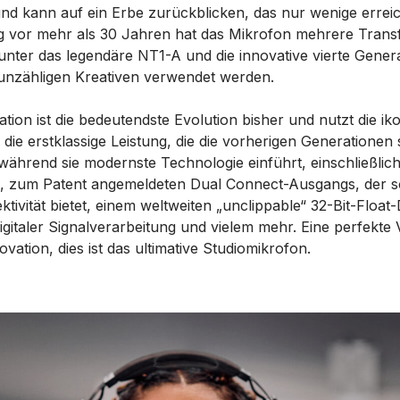
nd kann auf ein Erbe zurückblicken, das nur wenige errei
g vor mehr als 30 Jahren hat das Mikrofon mehrere Tran
unter das legendäre NT1-A und die innovative vierte Genera
unzähligen Kreativen verwendet werden.
tion ist die bedeutendste Evolution bisher und nutzt die ik
 die erstklassige Leistung, die die vorherigen Generationen 
ährend sie modernste Technologie einführt, einschließlic
 zum Patent angemeldeten Dual Connect-Ausgangs, der s
vität bietet, einem weltweiten „unclippable“ 32-Bit-Float-
 digitaler Signalverarbeitung und vielem mehr. Eine perfekt
ovation, dies ist das ultimative Studiomikrofon.