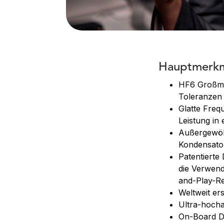
Hauptmerkm
HF6 Großmem
Toleranzen
Glatte Freq
Leistung in
Außergewöhn
Kondensato
Patentierte
die Verwend
and-Play-R
Weltweit ers
Ultra-hocha
On-Board DS