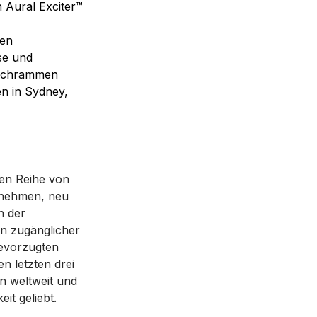
 Aural Exciter™
ten
se und
 Schrammen
en in Sydney,
gen Reihe von
ufnehmen, neu
n der
n zugänglicher
bevorzugten
n letzten drei
n weltweit und
it geliebt.