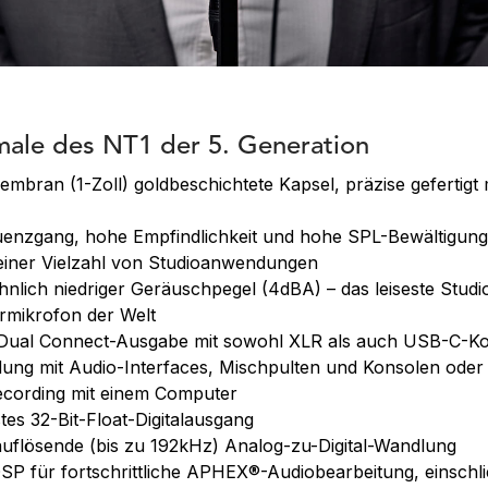
ale des NT1 der 5. Generation
bran (1-Zoll) goldbeschichtete Kapsel, präzise gefertigt
uenzgang, hohe Empfindlichkeit und hohe SPL-Bewältigung
 einer Vielzahl von Studioanwendungen
lich niedriger Geräuschpegel (4dBA) – das leiseste Studi
rmikrofon der Welt
 Dual Connect-Ausgabe mit sowohl XLR als auch USB-C-Kon
ung mit Audio-Interfaces, Mischpulten und Konsolen oder 
ecording mit einem Computer
tes 32-Bit-Float-Digitalausgang
uflösende (bis zu 192kHz) Analog-zu-Digital-Wandlung
P für fortschrittliche APHEX®-Audiobearbeitung, einschlie