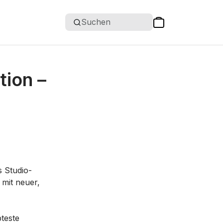
Suchen
tion –
s Studio-
mit neuer,
bteste