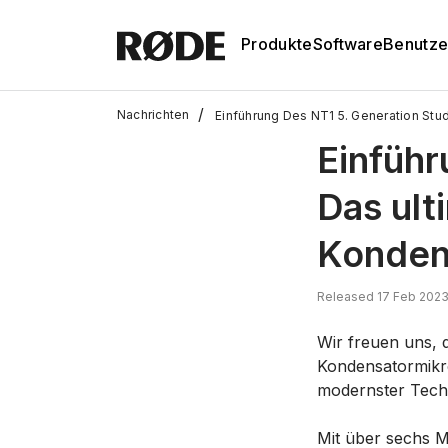
Produkte
Software
Benutze
/
Nachrichten
Einführung Des NT1 5. Generation St
Einführ
Das ult
Konden
Released 17 Feb 2023
Wir freuen uns,
Kondensatormikro
modernster Techn
Mit über sechs Mi