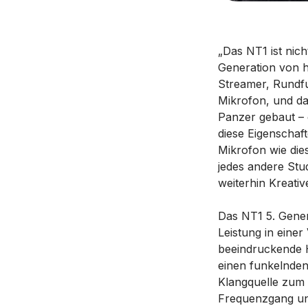
„Das NT1 ist nich
Generation von h
Streamer, Rundfu
Mikrofon, und das
Panzer gebaut – e
diese Eigenschaf
Mikrofon wie die
jedes andere Stu
weiterhin Kreativ
Das NT1 5. Gene
Leistung in eine
beeindruckende H
einen funkelnden 
Klangquelle zum S
Frequenzgang und 