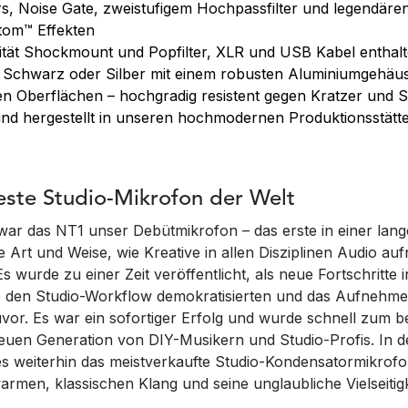
, Noise Gate, zweistufigem Hochpassfilter und legendären
tom™ Effekten
ität Shockmount und Popfilter, XLR und USB Kabel enthal
in Schwarz oder Silber mit einem robusten Aluminiumgehäu
en Oberflächen – hochgradig resistent gegen Kratzer und
und hergestellt in unseren hochmodernen Produktionsstätt
este Studio-Mikrofon der Welt
 war das NT1 unser Debütmikrofon – das erste in einer lan
e Art und Weise, wie Kreative in allen Disziplinen Audio a
Es wurde zu einer Zeit veröffentlicht, als neue Fortschritte i
e den Studio-Workflow demokratisierten und das Aufnehme
uvor. Es war ein sofortiger Erfolg und wurde schnell zum 
euen Generation von DIY-Musikern und Studio-Profis. In de
es weiterhin das meistverkaufte Studio-Kondensatormikrofo
armen, klassischen Klang und seine unglaubliche Vielseitigke