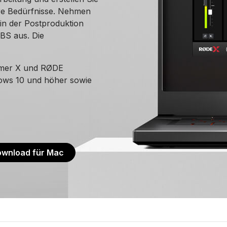
hre Bedürfnisse. Nehmen
in der Postproduktion
OBS aus. Die
amer X und RØDE
ows 10 und höher sowie
wnload für Mac