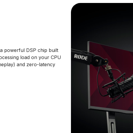
a powerful DSP chip built
ocessing load on your CPU
meplay) and zero-latency