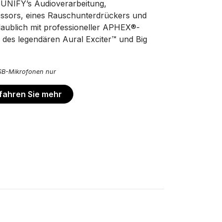
 UNIFY’s Audioverarbeitung,
essors, eines Rauschunterdrückers und
glaublich mit professioneller APHEX®-
h des legendären Aural Exciter™ und Big
USB-Mikrofonen nur
fahren Sie mehr