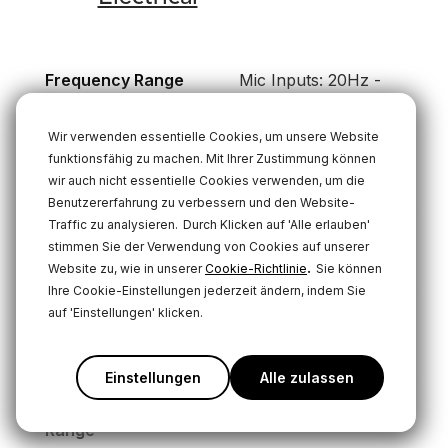
Frequency Range
Mic Inputs: 20Hz -
20kHz
Wir verwenden essentielle Cookies, um unsere Website
Monitor Outputs:
funktionsfähig zu machen. Mit Ihrer Zustimmung können
20Hz - 20kHz
wir auch nicht essentielle Cookies verwenden, um die
Benutzererfahrung zu verbessern und den Website-
Traffic zu analysieren.
Durch Klicken auf 'Alle erlauben'
Microphone Input
4KΩ
stimmen Sie der Verwendung von Cookies auf unserer
Impedance
.
Website zu, wie in unserer
Cookie-Richtlinie
Sie können
Ihre Cookie-Einstellungen jederzeit ändern, indem Sie
auf 'Einstellungen' klicken.
Instrument Input
1MΩ
Impedance
Einstellungen
Alle zulassen
Preamplifier Gain
0 - 76dB
Range