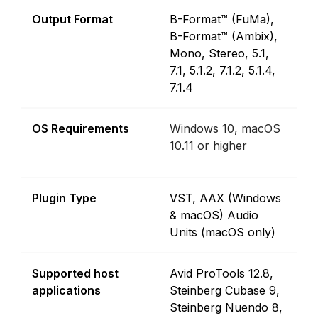
Output Format
B-Format™ (FuMa),
B-Format™ (Ambix),
Mono, Stereo, 5.1,
7.1, 5.1.2, 7.1.2, 5.1.4,
7.1.4
OS Requirements
Windows 10, macOS
10.11 or higher
Plugin Type
VST, AAX (Windows
& macOS) Audio
Units (macOS only)
Supported host
Avid ProTools 12.8,
applications
Steinberg Cubase 9,
Steinberg Nuendo 8,