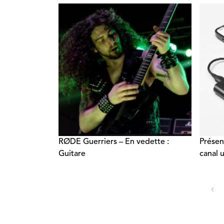
et une exportation améliorées.
RØDE Guerriers – En vedette :
Présen
Guitare
canal 
‹