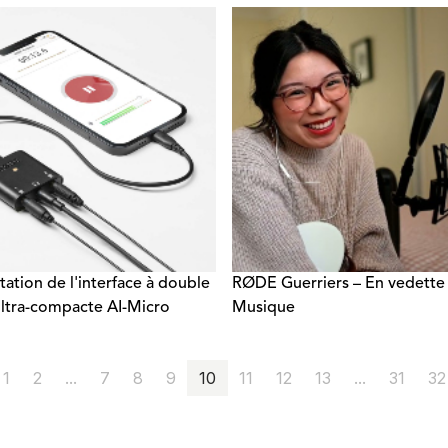
tation de l'interface à double
RØDE Guerriers – En vedette 
ultra-compacte AI-Micro
Musique
1
2
...
7
8
9
10
11
12
13
...
31
32