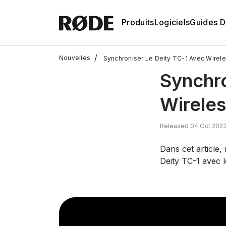
Produits
Logiciels
Guides D'
/
Nouvelles
Synchroniser Le Deity TC-1 Avec Wire
Synchro
Wirele
Released 04 Oct 2023
Dans cet article
Deity TC-1 avec 