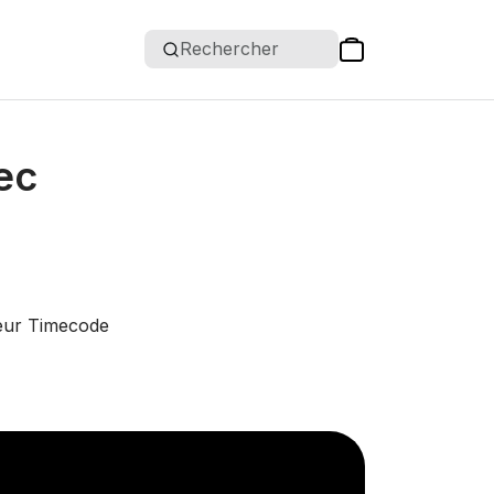
Rechercher
ec
teur Timecode