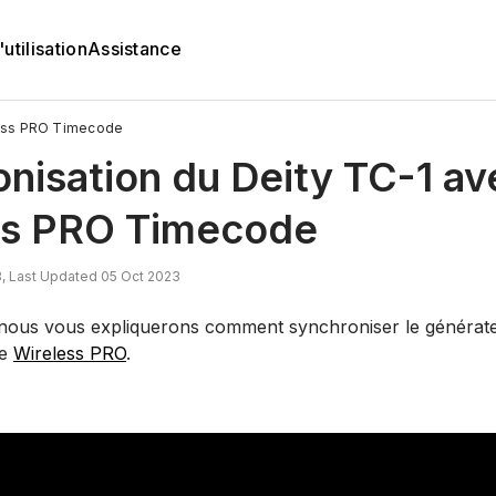
utilisation
Assistance
less PRO Timecode
nisation du Deity TC-1 av
ss PRO Timecode
, Last Updated 05 Oct 2023
, nous vous expliquerons comment synchroniser le généra
le
Wireless PRO
.