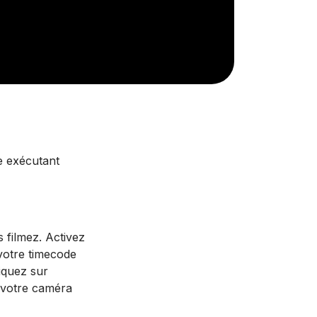
e exécutant
 filmez. Activez
votre timecode
iquez sur
e votre caméra