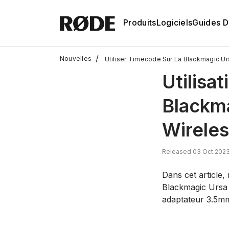
Produits
Logiciels
Guides D'
/
Nouvelles
Utiliser Timecode Sur La Blackmagic Ur
Utilisa
Blackma
Wirele
Released 03 Oct 2023
Dans cet article,
Blackmagic Ursa 
adaptateur 3.5mm