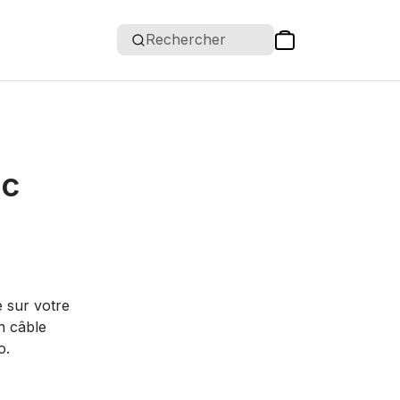
Rechercher
ec
e sur votre
n câble
o.