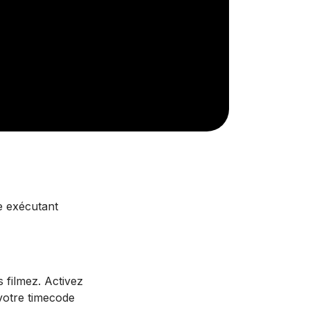
e exécutant
 filmez. Activez
votre timecode