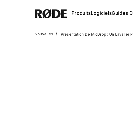
Produits
Logiciels
Guides D'
/
Nouvelles
Présentation De MicDrop : Un Lavalier P