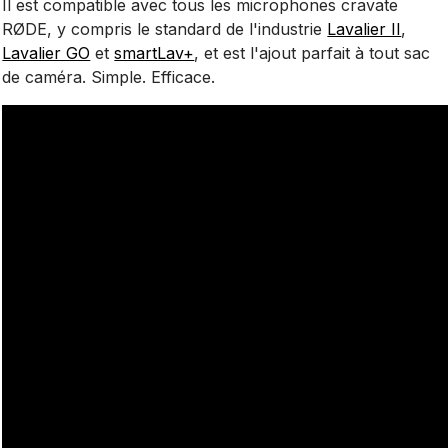
Il est compatible avec tous les microphones cravate
RØDE, y compris le standard de l'industrie
Lavalier II
,
Lavalier GO
et
smartLav+
, et est l'ajout parfait à tout sac
de caméra. Simple. Efficace.