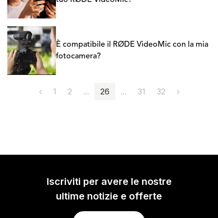
tuo RØDE VideoMic?
È compatibile il RØDE VideoMic con la mia
fotocamera?
‹
1
2
...
26
...
31
32
›
Iscriviti per avere le nostre
ultime notizie e offerte