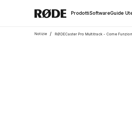
Prodotti
Software
Guide Ut
/
Notizie
RØDECaster Pro Multitrack - Come Funziona 