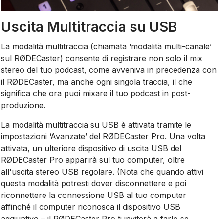
Uscita Multitraccia su USB
La modalità multitraccia (chiamata ‘modalità multi-canale’
sul RØDECaster) consente di registrare non solo il mix
stereo del tuo podcast, come avveniva in precedenza con
il RØDECaster, ma anche ogni singola traccia, il che
significa che ora puoi mixare il tuo podcast in post-
produzione.
La modalità multitraccia su USB è attivata tramite le
impostazioni ‘Avanzate’ del RØDECaster Pro. Una volta
attivata, un ulteriore dispositivo di uscita USB del
RØDECaster Pro apparirà sul tuo computer, oltre
all'uscita stereo USB regolare. (Nota che quando attivi
questa modalità potresti dover disconnettere e poi
riconnettere la connessione USB al tuo computer
affinché il computer riconosca il dispositivo USB
aggiuntivo – il RØDECaster Pro ti inviterà a farlo se