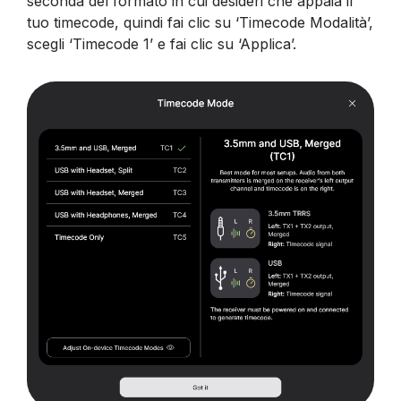
seconda del formato in cui desideri che appaia il
tuo timecode, quindi fai clic su ‘Timecode Modalità’,
scegli ‘Timecode 1’ e fai clic su ‘Applica’.