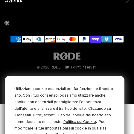
Azienda
© 2026 RØDE. Tutti i diritti riservati.
|
|
Informativa sulla privacy
Termini e condizioni
Cookie Policy
Utilizziamo cookie essenziali per far funzionare il nostro
sito. Con il tuo consenso, possiamo utilizzare anche
cookie non essenziali per migliorare l'esperienza
dell'utente e analizzare il traffico del sito.
Cliccando su
'Consenti Tutto', accetti l'uso dei cookie del nostro sito
.
come descritto nella nostra
Politica sui Cookie
Puoi
modificare le tue impostazioni sui cookie in qualsiasi