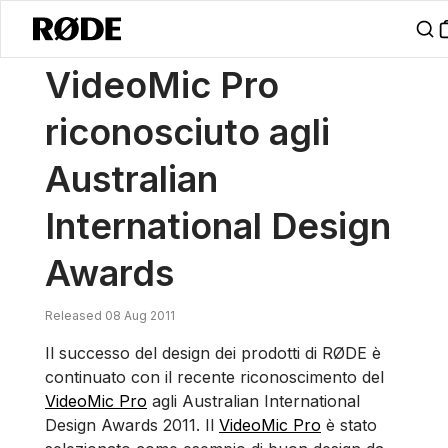
/
Notizie
VideoMic Pro Riconosciuto Agli Australian International De
VideoMic Pro
riconosciuto agli
Australian
International Design
Awards
Released 08 Aug 2011
Il successo del design dei prodotti di RØDE è
continuato con il recente riconoscimento del
VideoMic Pro
agli Australian International
Design Awards 2011. Il
VideoMic Pro
è stato