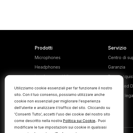
Prodotti
Servizio
Microphones
Centro di su
Headphones
Garanzia
Interfaces and Mixers
Dove acquis
Accessories
Authorised D
Utilizziamo cookie essenziali per far funzionare il nostro
sito. Con il tuo consenso, possiamo utilizzare anche
Kits
Prodotti leg
cookie non essenziali per migliorare l'esperienza
Apparel
dell'utente e analizzare il traffico del sito.
Cliccando su
Software
'Consenti Tutto', accetti l'uso dei cookie del nostro sito
.
come descritto nella nostra
Politica sui Cookie
Puoi
modificare le tue impostazioni sui cookie in qualsiasi