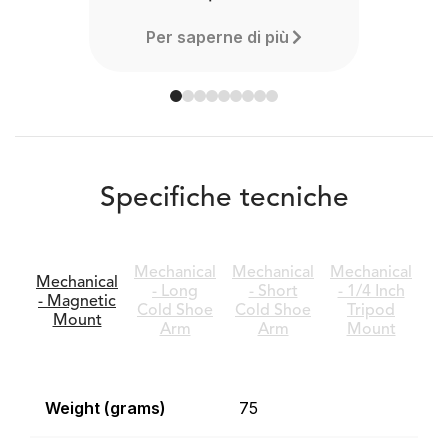
Per saperne di più
Specifiche tecniche
Mechanical
Mechanical
Mechanical
Mechanical
- Long
- Short
- 1/4 Inch
- Magnetic
Cold Shoe
Cold Shoe
Tripod
Mount
Arm
Arm
Mount
Weight (grams)
75