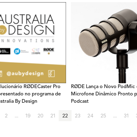
iva em Sydney.
lucionário RØDECaster Pro
RØDE Lança o Novo PodMic 
presentado no programa de
Microfone Dinâmico Pronto p
stralia By Design
Podcast
tions".
2
...
19
20
21
22
23
24
25
...
31