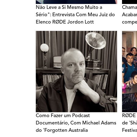
Não Leve a Si Mesmo Muito a
Chaman
Sério": Entrevista Com Meu Juiz do
Acabam
Elenco RØDE Jordon Lott
compe
Cast
Como Fazer um Podcast
RØDE P
Documentário, Com Michael Adams
de 'Sh
do 'Forgotten Australia
Festiv