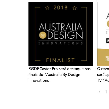
exclus
RØDECaster Pro será destaque nas
O revo
finais do "Australia By Design
será a
Innovations
TV "Au
Innova
‹
1