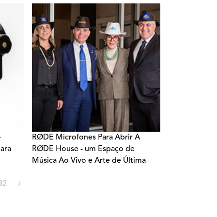
-
RØDE Microfones Para Abrir A
ara
RØDE House - um Espaço de
Música Ao Vivo e Arte de Última
Geração em Bentonville, Arkansas
32
›