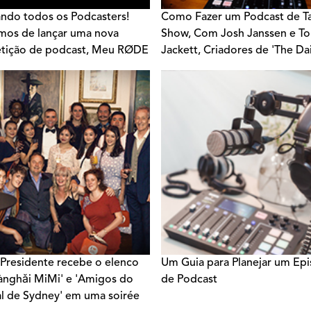
do todos os Podcasters!
Como Fazer um Podcast de Ta
os de lançar uma nova
Show, Com Josh Janssen e 
tição de podcast, Meu RØDE
Jackett, Criadores de 'The Dai
Show
residente recebe o elenco
Um Guia para Planejar um Ep
ànghǎi MiMi' e 'Amigos do
de Podcast
al de Sydney' em uma soirée