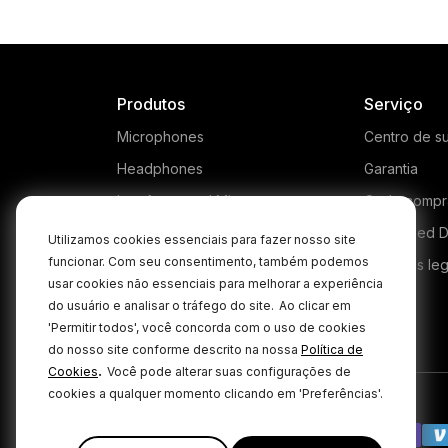
Produtos
Serviço
Microphones
Centro de s
Headphones
Garantia
Interfaces and Mixers
Onde compr
Accessories
Authorised D
Utilizamos cookies essenciais para fazer nosso site
funcionar. Com seu consentimento, também podemos
Kits
Produtos le
usar cookies não essenciais para melhorar a experiência
Apparel
do usuário e analisar o tráfego do site.
Ao clicar em
'Permitir todos', você concorda com o uso de cookies
Software
do nosso site conforme descrito na nossa
Política de
.
Cookies
Você pode alterar suas configurações de
cookies a qualquer momento clicando em 'Preferências'.