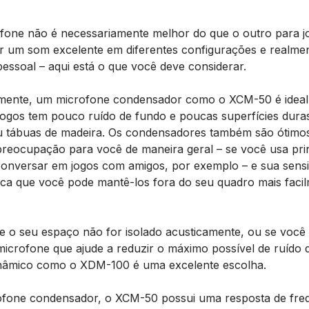
fone não é necessariamente melhor do que o outro para jo
 um som excelente em diferentes configurações e realme
pessoal – aqui está o que você deve considerar.
vamente, um microfone condensador como o XCM-50 é ideal
jogos tem pouco ruído de fundo e poucas superfícies duras
u tábuas de madeira. Os condensadores também são ótimos
reocupação para você de maneira geral – se você usa pri
onversar em jogos com amigos, por exemplo – e sua sensib
ica que você pode mantê-los fora do seu quadro mais faci
se o seu espaço não for isolado acusticamente, ou se você 
crofone que ajude a reduzir o máximo possível de ruído 
nâmico como o XDM-100 é uma excelente escolha.
ofone condensador, o XCM-50 possui uma resposta de fre