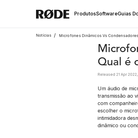
Produtos
Software
Guias D
/
Notícias
Microfones Dinâmicos Vs Condensadores:
Microfo
Qual é 
Released 21 Apr 2022
Um áudio de micr
transmissão ao v
com companheiro
escolher o micro
intimidadora des
dinâmico ou con