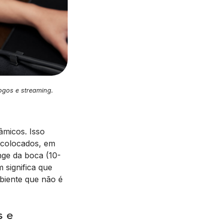
ogos e streaming.
âmicos. Isso
o colocados, em
ge da boca (10-
 significa que
biente que não é
s e