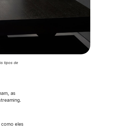
s tipos de
nam, as
streaming.
r como eles