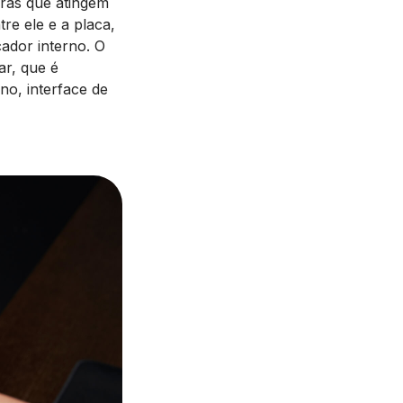
ras que atingem
re ele e a placa,
cador interno. O
ar, que é
no, interface de