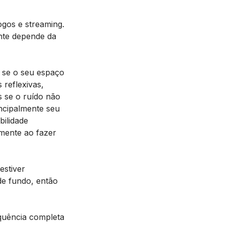
gos e streaming.
nte depende da
 se o seu espaço
 reflexivas,
 se o ruído não
ncipalmente seu
ilidade
lmente ao fazer
estiver
de fundo, então
quência completa