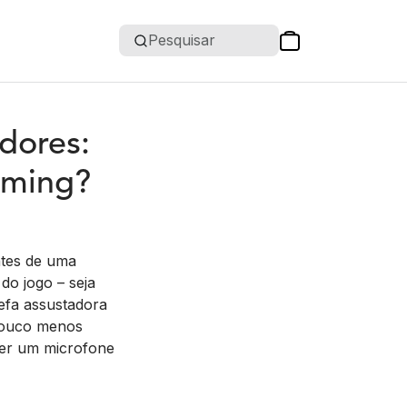
Pesquisar
dores:
aming?
ntes de uma
do jogo – seja
efa assustadora
 pouco menos
her um microfone