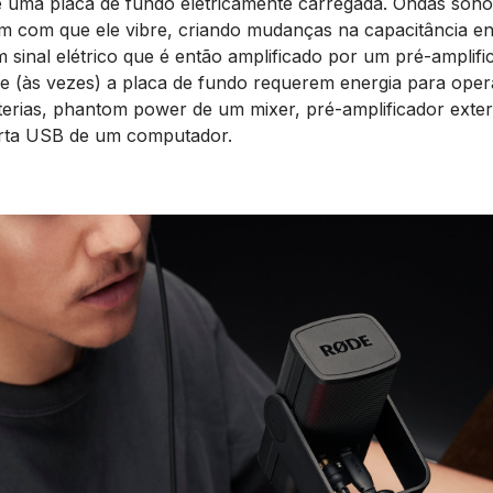
 uma placa de fundo eletricamente carregada. Ondas sono
m com que ele vibre, criando mudanças na capacitância ent
 sinal elétrico que é então amplificado por um pré-amplifi
 e (às vezes) a placa de fundo requerem energia para oper
terias, phantom power de um mixer, pré-amplificador exter
orta USB de um computador.