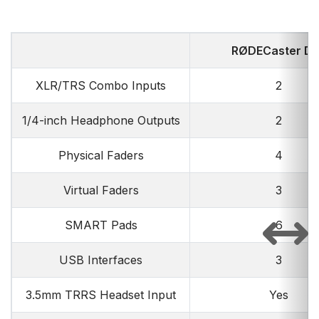
RØDECaster D
XLR/TRS Combo Inputs
2
1/4-inch Headphone Outputs
2
Physical Faders
4
Virtual Faders
3
SMART Pads
6
USB Interfaces
3
3.5mm TRRS Headset Input
Yes