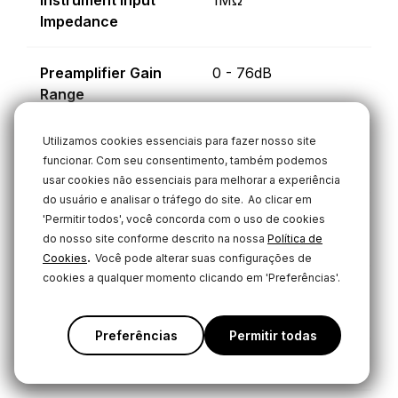
Instrument Input
1MΩ
Impedance
Preamplifier Gain
0 - 76dB
Range
Utilizamos cookies essenciais para fazer nosso site
Equivalent Noise
-131.5dBV (A-
funcionar. Com seu consentimento, também podemos
weighted)
usar cookies não essenciais para melhorar a experiência
do usuário e analisar o tráfego do site.
Ao clicar em
Line Output
4dBu
'Permitir todos', você concorda com o uso de cookies
Maximum Level
do nosso site conforme descrito na nossa
Política de
.
Cookies
Você pode alterar suas configurações de
cookies a qualquer momento clicando em 'Preferências'.
Headphone Output
250mW
Power
Preferências
Permitir todas
Power Requirements
USB-C PD (9V, 3A)