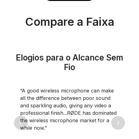
Compare a Faixa
Elogios para o Alcance Sem
Fio
one can make
“[The Wireless PRO] is the bes
n poor sound
microphone you can buy.”
 any video a
 has dominated
arket for a
Previous
Next