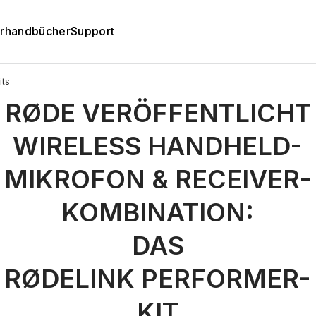
rhandbücher
Support
its
RØDE VERÖFFENTLICHT
WIRELESS HANDHELD-
MIKROFON & RECEIVER-
KOMBINATION:
DAS
RØDELINK PERFORMER-
KIT