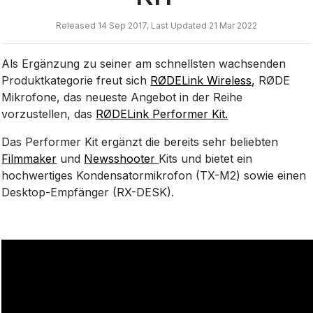
Released 14 Sep 2017, Last Updated 21 Mar 2022
Als Ergänzung zu seiner am schnellsten wachsenden
Produktkategorie freut sich
RØDELink Wireless,
RØDE
Mikrofone, das neueste Angebot in der Reihe
vorzustellen, das
RØDELink Performer Kit.
Das Performer Kit ergänzt die bereits sehr beliebten
Filmmaker
und
Newsshooter
Kits und bietet ein
hochwertiges Kondensatormikrofon (TX-M2) sowie einen
Desktop-Empfänger (RX-DESK).