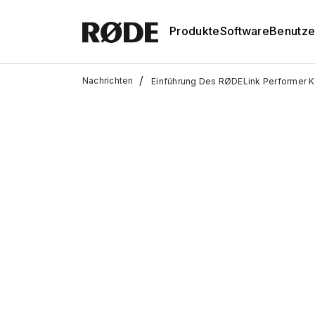
Produkte
Software
Benutze
/
Nachrichten
Einführung Des RØDELink Performer K