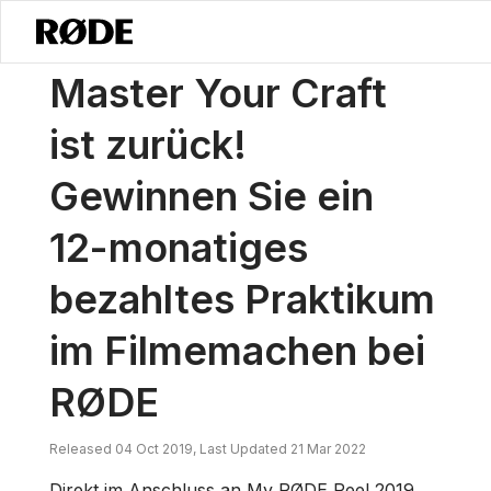
/
Nachrichten
Meistere Dein Handwerk Ist Zurück! Gewinne Ein 12-m
Master Your Craft
ist zurück!
Gewinnen Sie ein
12-monatiges
bezahltes Praktikum
im Filmemachen bei
RØDE
Released 04 Oct 2019, Last Updated 21 Mar 2022
Direkt im Anschluss an My RØDE Reel 2019