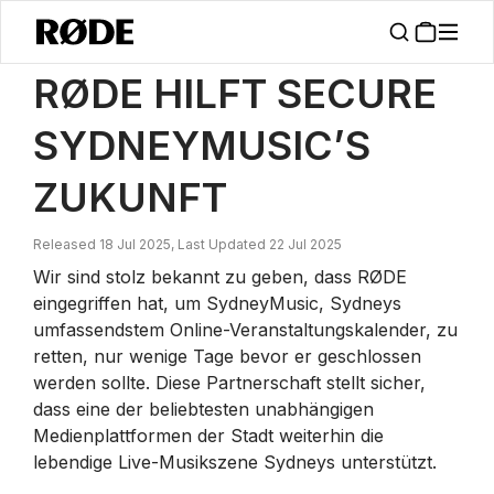
/
Nachrichten
RØDE Hilft, Die Zukunft Von SydneyMusic Zu Sichern
RØDE HILFT SECURE
SYDNEYMUSIC’S
ZUKUNFT
Released 18 Jul 2025, Last Updated 22 Jul 2025
Wir sind stolz bekannt zu geben, dass RØDE
eingegriffen hat, um SydneyMusic, Sydneys
umfassendstem Online-Veranstaltungskalender, zu
retten, nur wenige Tage bevor er geschlossen
werden sollte. Diese Partnerschaft stellt sicher,
dass eine der beliebtesten unabhängigen
Medienplattformen der Stadt weiterhin die
lebendige Live-Musikszene Sydneys unterstützt.