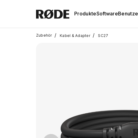
Produkte
Software
Benutze
/
/
Zubehör
Kabel & Adapter
SC27