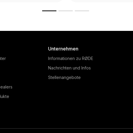
Unternehmen
ter
Informationen zu RØDE
Nachrichten und Infos
Stellenangebote
ealers
dukte
Wireless PRO
Wireless GO II
 Wireless PRO is the most
The RØDE Wireless GO II i
erful compact microphone
ultra-compact dual chan
tem ever, featuring 32-bit
wireless microphone sys
loat on-board recording,
consisting of a single rece