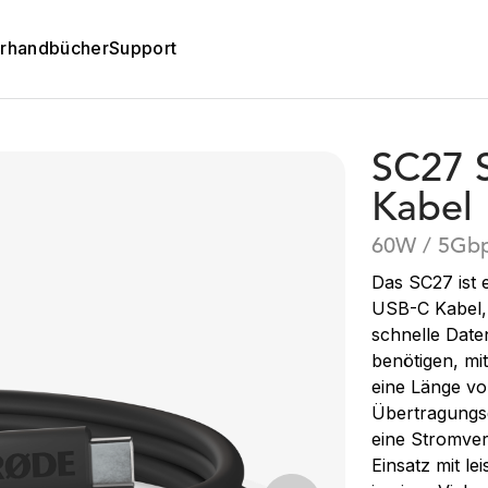
rhandbücher
Support
SC27 
Kabel
60W / 5Gbp
Das SC27 ist
USB-C Kabel, 
schnelle Date
benötigen, mi
eine Länge vo
Übertragungs
eine Stromver
Einsatz mit le