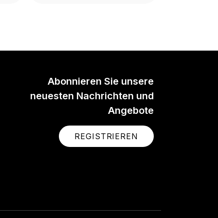
Abonnieren Sie unsere
neuesten Nachrichten und
Angebote
REGISTRIEREN
Wireless ME
s an
The RØDE Wireless ME is an
nel
ultra-compact wireless
tem
microphone system that
iver
makes recording professional