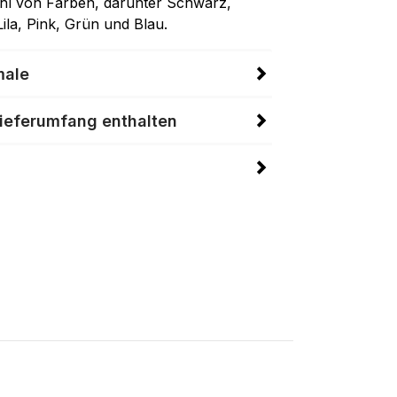
zahl von Farben, darunter Schwarz,
ila, Pink, Grün und Blau.
male
Lieferumfang enthalten