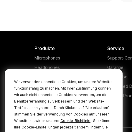
Produkte
Service
Microphones
Support-Cen
Headphones
Garantie
Interfaces and Mixers
Kaufen bei
Wir verwenden essentielle Cookies, um unsere Website
Accessories
Authorised D
funktionsfähig zu machen. Mit Ihrer Zustimmung können
wir auch nicht essentielle Cookies verwenden, um die
Kits
Legacy-Pro
NT1 5th Generation
Benutzererfahrung zu verbessern und den Website-
Apparel
Traffic zu analysieren.
Durch Klicken auf 'Alle erlauben'
The NT1 5th Generation is a
The
stimmen Sie der Verwendung von Cookies auf unserer
Software
revolutionary studio
pow
.
Website zu, wie in unserer
Cookie-Richtlinie
Sie können
condenser microphone that
sys
Ihre Cookie-Einstellungen jederzeit ändern, indem Sie
fuses the classic sound
f