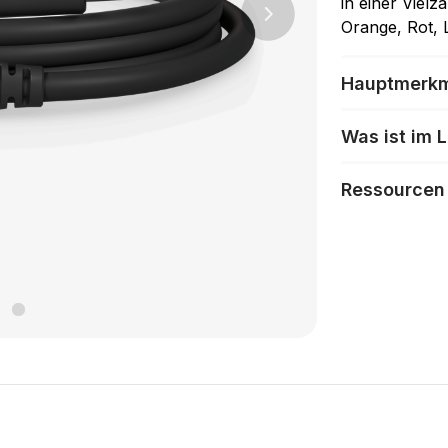
in einer Viel
Next
Orange, Rot, L
Hauptmerk
Was ist im 
Ressourcen