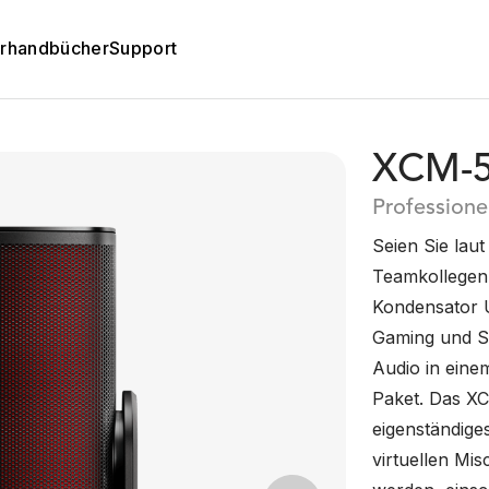
rhandbücher
Support
XCM-
Professione
Seien Sie laut
Teamkollegen
Kondensator U
Gaming und Str
Audio in eine
Paket. Das XCM
eigenständige
virtuellen Mi