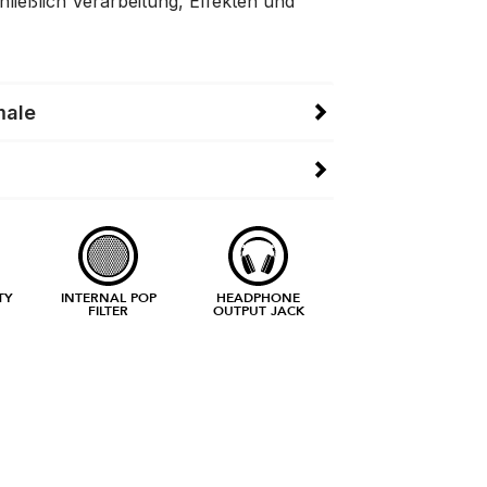
hließlich Verarbeitung, Effekten und
male
TY
INTERNAL POP
HEADPHONE
FILTER
OUTPUT JACK