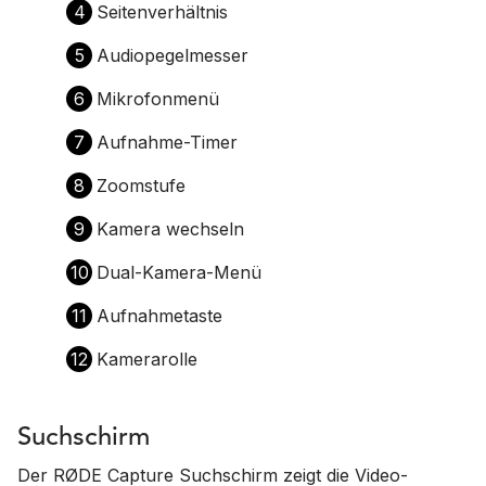
4
Seitenverhältnis
5
Audiopegelmesser
6
Mikrofonmenü
7
Aufnahme-Timer
8
Zoomstufe
9
Kamera wechseln
10
Dual-Kamera-Menü
11
Aufnahmetaste
12
Kamerarolle
Suchschirm
Der RØDE Capture Suchschirm zeigt die Video-