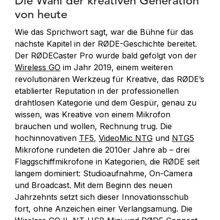
Die Wahl der kreativen Generation
von heute
Wie das Sprichwort sagt, war die Bühne für das
nächste Kapitel in der RØDE-Geschichte bereitet.
Der RØDECaster Pro wurde bald gefolgt von der
Wireless GO
im Jahr 2019, einem weiteren
revolutionären Werkzeug für Kreative, das RØDE’s
etablierter Reputation in der professionellen
drahtlosen Kategorie und dem Gespür, genau zu
wissen, was Kreative von einem Mikrofon
brauchen und wollen, Rechnung trug. Die
hochinnovativen
TF5
,
VideoMic NTG
und
NTG5
Mikrofone rundeten die 2010er Jahre ab – drei
Flaggschiffmikrofone in Kategorien, die RØDE seit
langem dominiert: Studioaufnahme, On-Camera
und Broadcast. Mit dem Beginn des neuen
Jahrzehnts setzt sich dieser Innovationsschub
fort, ohne Anzeichen einer Verlangsamung. Die