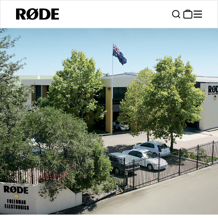
/
Info
About RØDE