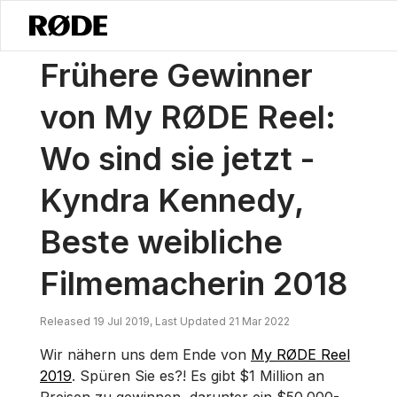
/
Nachrichten
Vergangenheit Meiner RØDE Reel Gewinner: Wo Sind Si
Frühere Gewinner
von My RØDE Reel:
Wo sind sie jetzt -
Kyndra Kennedy,
Beste weibliche
Filmemacherin 2018
Released 19 Jul 2019, Last Updated 21 Mar 2022
Wir nähern uns dem Ende von
My RØDE Reel
2019
. Spüren Sie es?! Es gibt $1 Million an