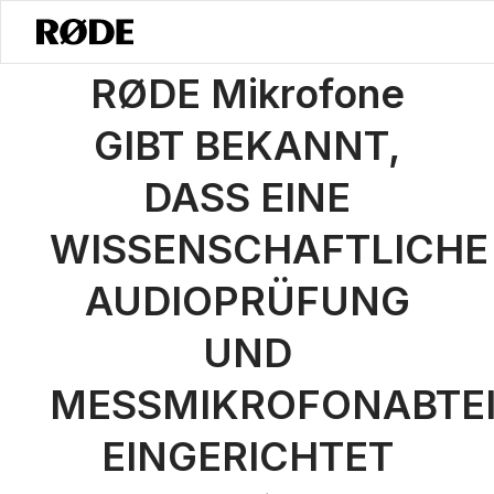
/
Nachrichten
RØDE Startet Die Abteilung Für Messmikrofone - RØD
RØDE Mikrofone
GIBT BEKANNT,
DASS EINE
WISSENSCHAFTLICHE
AUDIOPRÜFUNG
UND
MESSMIKROFONABTE
EINGERICHTET