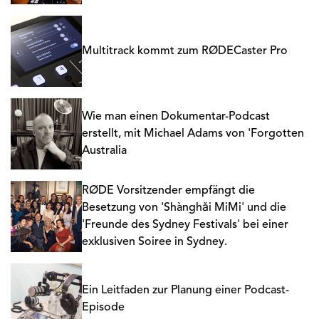
Multitrack kommt zum RØDECaster Pro
Wie man einen Dokumentar-Podcast
erstellt, mit Michael Adams von 'Forgotten
Australia
RØDE Vorsitzender empfängt die
Besetzung von 'Shànghǎi MiMi' und die
'Freunde des Sydney Festivals' bei einer
exklusiven Soiree in Sydney.
Ein Leitfaden zur Planung einer Podcast-
Episode