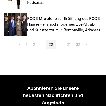
Podcasts.
RØDE Mikrofone zur Eröffnung des RØDE
Hauses - ein hochmodernes Live-Musik-
und Kunstzentrum in Bentonville, Arkansas
‹
1
2
...
22
...
31
32
›
Abonnieren Sie unsere
neuesten Nachrichten und
Angebote