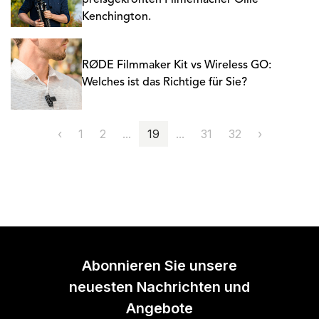
preisgekrönten Filmemacher Ollie
Kenchington.
RØDE Filmmaker Kit vs Wireless GO:
Welches ist das Richtige für Sie?
‹
1
2
...
19
...
31
32
›
Abonnieren Sie unsere
neuesten Nachrichten und
Angebote