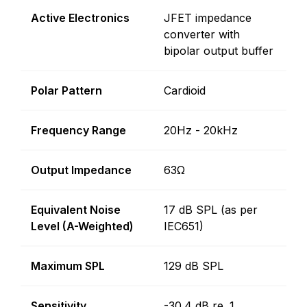
Active Electronics
JFET impedance
converter with
bipolar output buffer
Polar Pattern
Cardioid
Frequency Range
20Hz - 20kHz
Output Impedance
63Ω
Equivalent Noise
17 dB SPL (as per
Level (A-Weighted)
IEC651)
Maximum SPL
129 dB SPL
Sensitivity
-30.4 dB re. 1