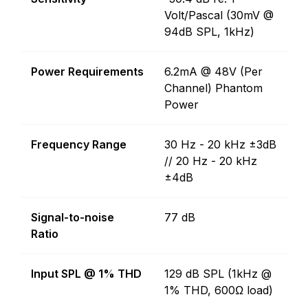
Volt/Pascal (30mV @
94dB SPL, 1kHz)
Power Requirements
6.2mA @ 48V (Per
Channel) Phantom
Power
Frequency Range
30 Hz - 20 kHz ±3dB
// 20 Hz - 20 kHz
±4dB
Signal-to-noise
77 dB
Ratio
Input SPL @ 1% THD
129 dB SPL (1kHz @
1% THD, 600Ω load)