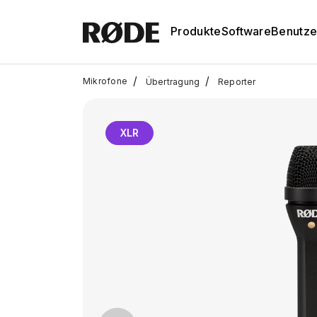
Produkte
Software
Benutze
/
/
Mikrofone
Übertragung
Reporter
XLR