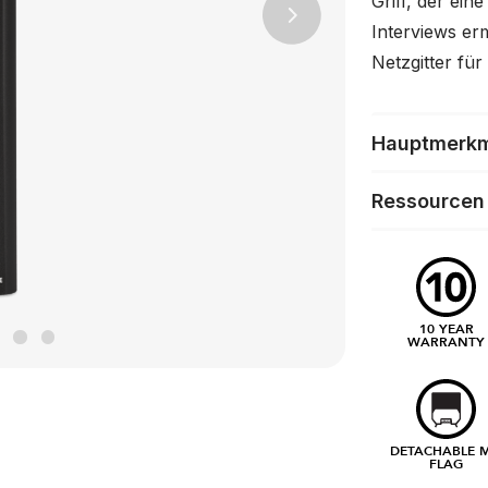
Griff, der ein
Next
Interviews er
Netzgitter fü
Hauptmerk
Ressourcen
10 YEAR
WARRANTY
DETACHABLE M
FLAG