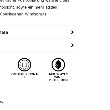
e einfache Positionierung während des
möglicht, sowie ein mehrlagiges
r überlegenen Windschutz.
male
OMNIDIRECTIONA
MULTI-LAYER
L
WIND
PROTECTION
IC