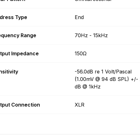
dress Type
End
equency Range
70Hz - 15kHz
tput Impedance
150Ω
sitivity
-56.0dB re 1 Volt/Pascal
(1.00mV @ 94 dB SPL) +/- 
dB @ 1kHz
tput Connection
XLR