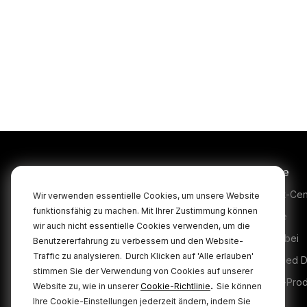
Produkte
Service
Microphones
Support-Cen
Wir verwenden essentielle Cookies, um unsere Website
funktionsfähig zu machen. Mit Ihrer Zustimmung können
Headphones
Garantie
wir auch nicht essentielle Cookies verwenden, um die
Interfaces and Mixers
Kaufen bei
Benutzererfahrung zu verbessern und den Website-
Traffic zu analysieren.
Durch Klicken auf 'Alle erlauben'
Accessories
Authorised D
stimmen Sie der Verwendung von Cookies auf unserer
Kits
Legacy-Pro
.
Website zu, wie in unserer
Cookie-Richtlinie
Sie können
Ihre Cookie-Einstellungen jederzeit ändern, indem Sie
Apparel