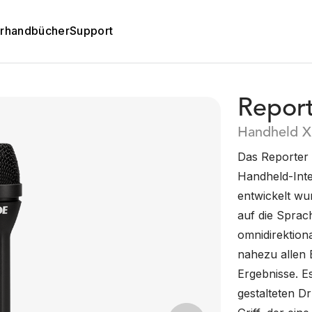
rhandbücher
Support
Repor
Handheld X
Das Reporter 
Handheld-Int
entwickelt wur
auf die Sprac
omnidirektion
nahezu allen 
Ergebnisse. E
gestalteten D