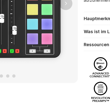
aufzunehmen
Next
Hauptmerk
Was ist im 
Ressourcen
ADVANCED
CONNECTIVIT
REVOLUTIO
PREAMPS™