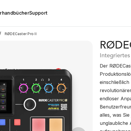
rhandbücher
Support
/
RØDECaster Pro II
RØDECa
Integrierte
Der RØDECaster
Produktionslö
einschließlic
revolutionäre
endloser Anpa
Benutzerfreun
alles, was Si
unglaubliche A