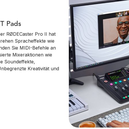
RT Pads
er RØDECaster Pro II hat
rehen Spracheffekte wie
nden Sie MIDI-Befehle an
sierte Mixeraktionen wie
ie Soundeffekte,
nbegrenzte Kreativität und