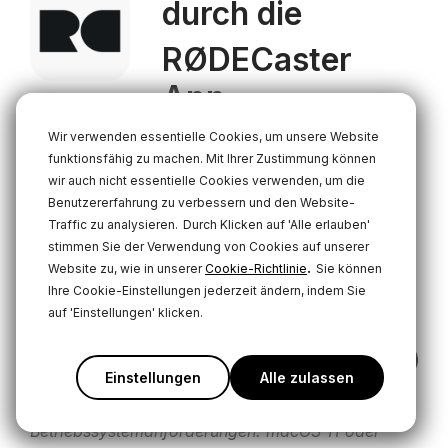
durch die
RØDECaster
App
Wir verwenden essentielle Cookies, um unsere Website
Die
RØDECaster App
ist die ultimative
funktionsfähig zu machen. Mit Ihrer Zustimmung können
Begleitsoftware für den RØDECaster Video.
wir auch nicht essentielle Cookies verwenden, um die
Gestalten Sie das perfekte Multi-Kamera-Layout
Benutzererfahrung zu verbessern und den Website-
mit dem Szenen-Builder, übernehmen Sie die
Traffic zu analysieren.
Durch Klicken auf 'Alle erlauben'
Kontrolle über alle Ihre Audioquellen gleichzeitig
stimmen Sie der Verwendung von Cookies auf unserer
mit dem Audio-Mischer und greifen Sie auf
.
Website zu, wie in unserer
Cookie-Richtlinie
Sie können
erweiterte Konfigurationseinstellungen zu, um die
Ihre Cookie-Einstellungen jederzeit ändern, indem Sie
perfekte Produktion zu erstellen.
auf 'Einstellungen' klicken.
Mac
Windows
Einstellungen
Alle zulassen
Betriebssystemanforderungen: macOS 11 oder