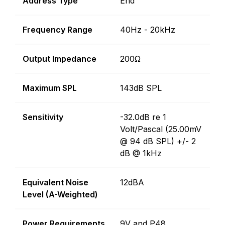
Address Type
End
Frequency Range
40Hz - 20kHz
Output Impedance
200Ω
Maximum SPL
143dB SPL
Sensitivity
-32.0dB re 1
Volt/Pascal (25.00mV
@ 94 dB SPL) +/- 2
dB @ 1kHz
Equivalent Noise
12dBA
Level (A-Weighted)
Power Requirements
9V and P48