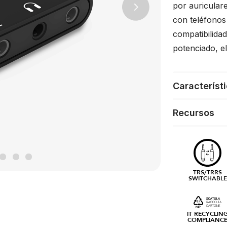
por auricular
Next
con teléfonos 
compatibilida
potenciado, el
Característ
Recursos
TRS/TRRS
SWITCHABLE
IT RECYCLIN
COMPLIANC