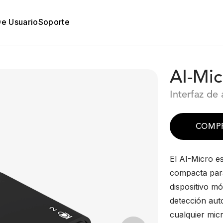
De Usuario
Soporte
AI-Mic
Interfaz de
COMP
El AI-Micro es
compacta para
dispositivo m
detección aut
cualquier mic