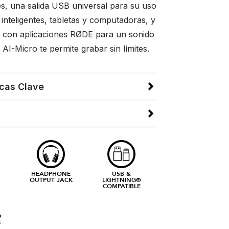
es, una salida USB universal para su uso
inteligentes, tabletas y computadoras, y
d con aplicaciones RØDE para un sonido
 AI-Micro te permite grabar sin límites.
icas Clave
HEADPHONE
USB &
OUTPUT JACK
LIGHTNING®
COMPATIBLE
G
E