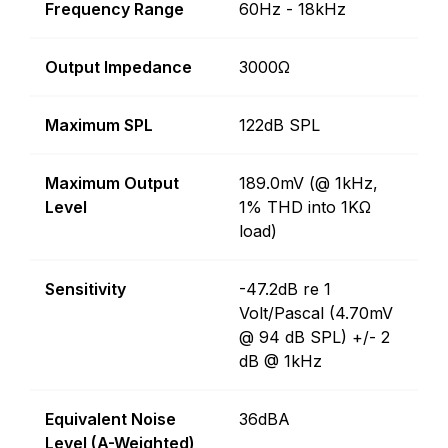
Frequency Range
60Hz - 18kHz
Output Impedance
3000Ω
Maximum SPL
122dB SPL
Maximum Output
189.0mV (@ 1kHz,
Level
1% THD into 1KΩ
load)
Sensitivity
-47.2dB re 1
Volt/Pascal (4.70mV
@ 94 dB SPL) +/- 2
dB @ 1kHz
Equivalent Noise
36dBA
Level (A-Weighted)