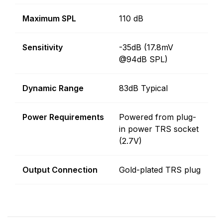
Maximum SPL
110 dB
Sensitivity
-35dB (17.8mV
@94dB SPL)
Dynamic Range
83dB Typical
Power Requirements
Powered from plug-
in power TRS socket
(2.7V)
Output Connection
Gold-plated TRS plug