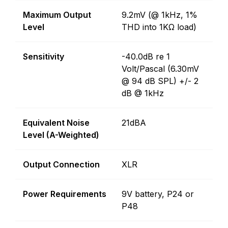
Maximum Output
9.2mV (@ 1kHz, 1%
Level
THD into 1KΩ load)
Sensitivity
-40.0dB re 1
Volt/Pascal (6.30mV
@ 94 dB SPL) +/- 2
dB @ 1kHz
Equivalent Noise
21dBA
Level (A-Weighted)
Output Connection
XLR
Power Requirements
9V battery, P24 or
P48