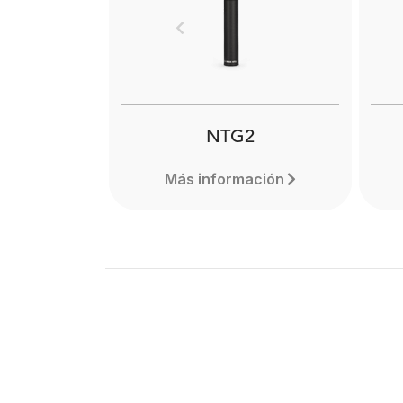
performance windshield for
m
the RØDE VideoMic. Find out
capt
Previous
more here.
e
NTG2
Más información