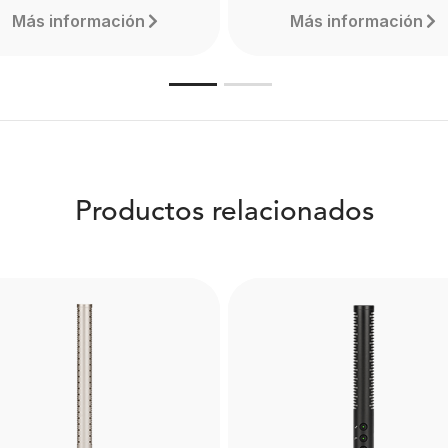
Más información
Más información
Productos relacionados
Boompole Pro
WS6
Made from carbon fibre, 
e RØDE WS6 is a deluxe
Boompole Pro is extrem
windshield for shotgun