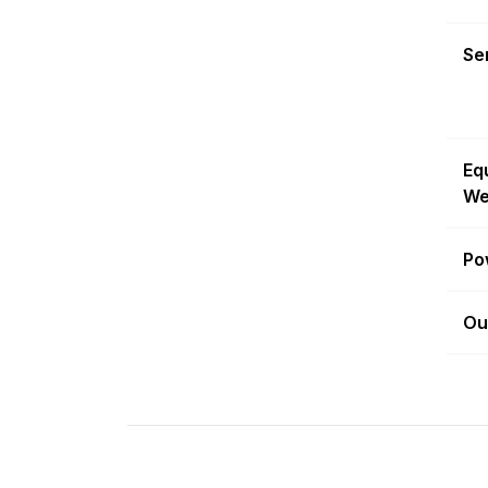
Sen
Eq
We
Po
Ou