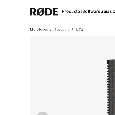
Productos
Software
Guías 
/
/
Micrófonos
Escopeta
NTG1