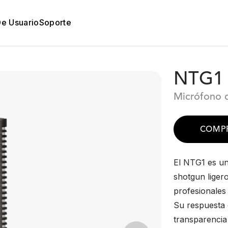
De Usuario
Soporte
NTG1
Micrófono 
COMP
El NTG1 es un
shotgun liger
profesionales 
Su respuesta 
transparencia