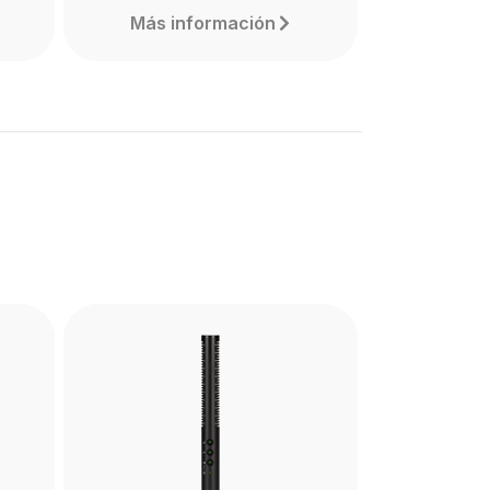
Más información
PG2-R
the
The PG2-R is a Pistol Grip
ely
Shock Mount designed to