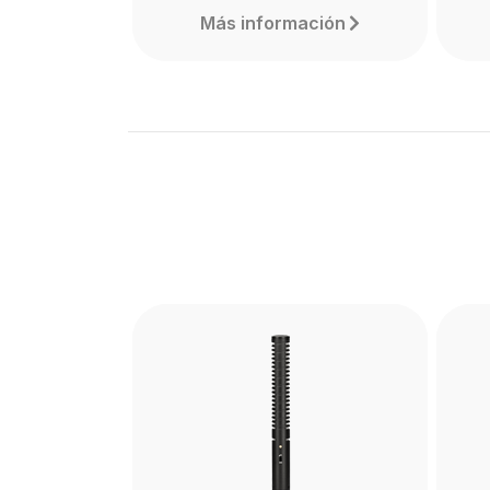
Más información
DeadCat
Th
The RØDE DeadCat is a high-