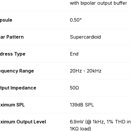
with bipolar output buffer
psule
0.50"
lar Pattern
Supercardioid
dress Type
End
equency Range
20Hz - 20kHz
tput Impedance
50Ω
ximum SPL
139dB SPL
ximum Output Level
6.9mV (@ 1kHz, 1% THD in
1KΩ load)