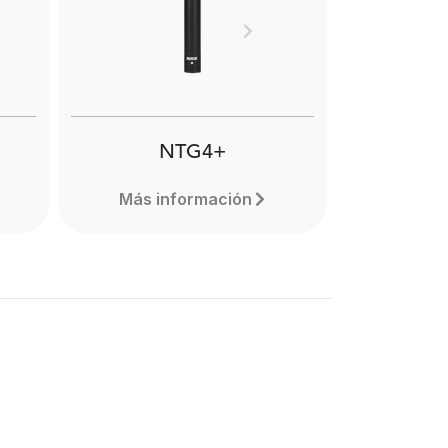
and
reduce handling noise when
res.
recording with shotgun
Next
microphones in hand held or
cs.
boompole mounted
applications. Learn more here.
NTG4+
Más información