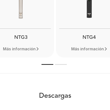
lightweight and compact 
icrophones. Designed to
can extend to a full 3 met
ure clear audio even when
Designed for use with
recording in adverse
professional shotgun mi
nvironmental conditions.
Learn more here.
NTG3
NTG4
Más información
Más información
Descargas