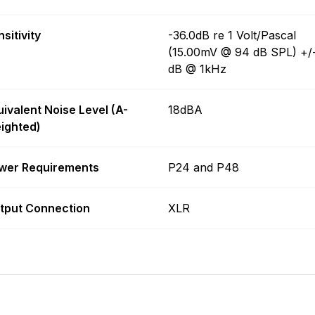
sitivity
-36.0dB re 1 Volt/Pascal
(15.00mV @ 94 dB SPL) +/
dB @ 1kHz
uivalent Noise Level (A-
18dBA
ighted)
wer Requirements
P24 and P48
tput Connection
XLR