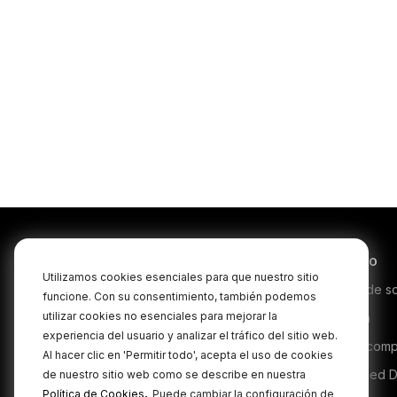
Productos
Servicio
Utilizamos cookies esenciales para que nuestro sitio
Microphones
Centro de s
funcione. Con su consentimiento, también podemos
utilizar cookies no esenciales para mejorar la
Headphones
Garantía
experiencia del usuario y analizar el tráfico del sitio web.
Interfaces and Mixers
Dónde comp
Al hacer clic en 'Permitir todo', acepta el uso de cookies
Accessories
Authorised D
de nuestro sitio web como se describe en nuestra
.
Política de Cookies
Puede cambiar la configuración de