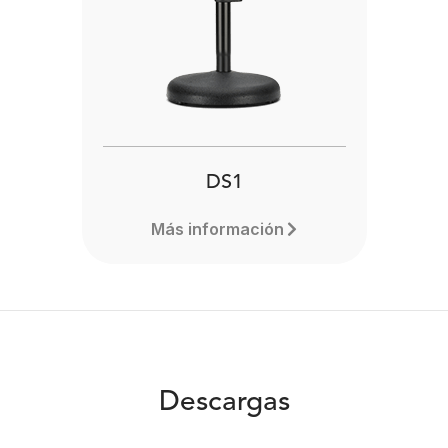
oking for versatility from
The RØDE NT3 is a versat
r microphone? The RØDE
end-address 3/4-inch
 end-address condenser
condenser microphone t
rophone excels on stage,
provides incredible detail
 the studio or on-location.
almost any sound source
Learn more here.
can imagine. Learn more h
DS1
Más información
Descargas