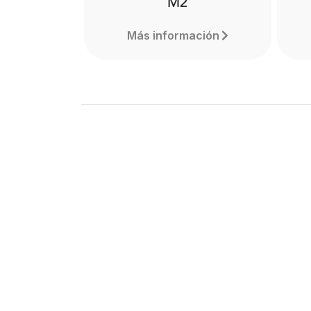
M2
Más información
M2
The RØDE M2 live condenser