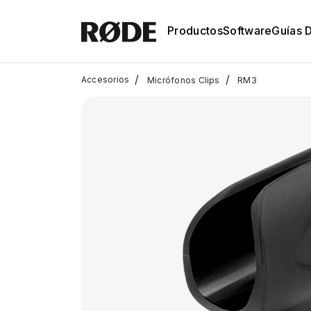
Productos
Software
Guías 
/
/
Accesorios
Micrófonos Clips
RM3