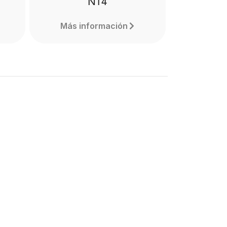
NT4
Más información
NT4
The RØDE NT4 is a stereo