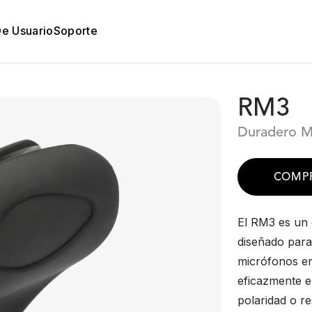
De Usuario
Soporte
RM3
Duradero Mi
COMP
El RM3 es un 
diseñado par
micrófonos en
eficazmente el
polaridad o r