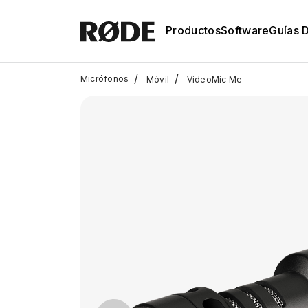
Productos
Software
Guías 
/
/
Micrófonos
Móvil
VideoMic Me