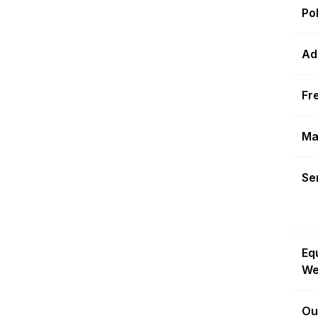
Po
Ad
Fr
Ma
Sen
Eq
We
Ou