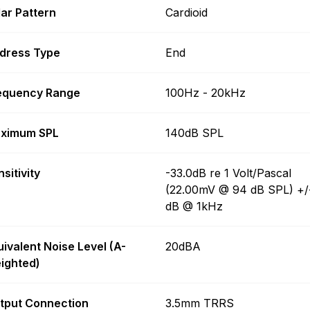
lar Pattern
Cardioid
dress Type
End
equency Range
100Hz - 20kHz
ximum SPL
140dB SPL
sitivity
-33.0dB re 1 Volt/Pascal
(22.00mV @ 94 dB SPL) +/
dB @ 1kHz
uivalent Noise Level (A-
20dBA
ighted)
tput Connection
3.5mm TRRS