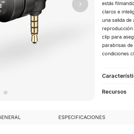
estás filmand
Next
claros e intel
una salida de
reproducción 
clip para ase
parabrisas de 
condiciones cl
Característ
Recursos
GENERAL
ESPECIFICACIONES