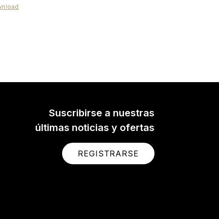
nload
ideoMic Me-C+
deoMic Me-C+ is a high-
y, directional microphone
Android and iOS mobile
ces with a USB-C port.
Suscribirse a nuestras
últimas noticias y ofertas
REGISTRARSE