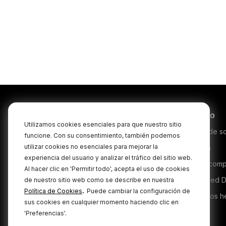
VideoMic Me
Capture high quality a
when filming on your 
with the RØDE VideoMic
using directionality to f
exactly what you're fil
Productos
Servicio
Utilizamos cookies esenciales para que nuestro sitio
Microphones
Centro de s
funcione. Con su consentimiento, también podemos
utilizar cookies no esenciales para mejorar la
Headphones
Garantía
experiencia del usuario y analizar el tráfico del sitio web.
Interfaces and Mixers
Dónde comp
Al hacer clic en 'Permitir todo', acepta el uso de cookies
Accessories
Authorised D
de nuestro sitio web como se describe en nuestra
.
Política de Cookies
Puede cambiar la configuración de
Kits
Productos h
sus cookies en cualquier momento haciendo clic en
Apparel
'Preferencias'.