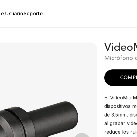
De Usuario
Soporte
Video
Micrófono 
COMP
El VideoMic M
dispositivos 
de 3.5mm, dis
al grabar vide
reduce los ru