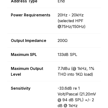
Address Type
End
Power Requirements
20Hz - 20kHz
(selected HPF
@75Hz/150Hz)
Output Impedance
200Ω
Maximum SPL
133dB SPL
Maximum Output
7.7dBu (@ 1kHz, 1%
Level
THD into 1KΩ load)
Sensitivity
-33.6dB re 1
Volt/Pascal (21.20mV
@ 94 dB SPL) +/- 2
dB @ 1kHz