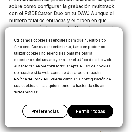
sobre cómo configurar la grabación multitrack
con el RØDECaster Duo en tu DAW. Aunque el
número total de entradas y el orden en que
aparecen serán ligeramente diferentes para el
RØDECaster Duo, puedes seguir el mismo
Utilizamos cookies esenciales para que nuestro sitio
proceso para habilitar la grabación multitrack en
funcione. Con su consentimiento, también podemos
tu DAW.
utilizar cookies no esenciales para mejorar la
experiencia del usuario y analizar el tráfico del sitio web.
Descargas
Al hacer clic en 'Permitir todo', acepta el uso de cookies
de nuestro sitio web como se describe en nuestra
.
Política de Cookies
Puede cambiar la configuración de
sus cookies en cualquier momento haciendo clic en
RØDECaster Duo Multitrack Guidelines
'Preferencias'.
- GarageBand
Download
Preferencias
Permitir todas
RØDECaster Duo Multitrack Guidelines
- Logic Pro