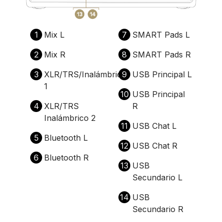
1
Mix L
7
SMART Pads L
2
Mix R
8
SMART Pads R
3
XLR/TRS/Inalámbrico
9
USB Principal L
1
10
USB Principal
4
XLR/TRS
R
Inalámbrico 2
11
USB Chat L
5
Bluetooth L
12
USB Chat R
6
Bluetooth R
13
USB
Secundario L
14
USB
Secundario R