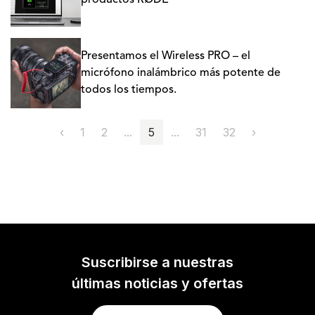
productos RØDE
Presentamos el Wireless PRO – el
micrófono inalámbrico más potente de
todos los tiempos.
‹
1
2
...
5
...
31
32
›
Suscribirse a nuestras
últimas noticias y ofertas