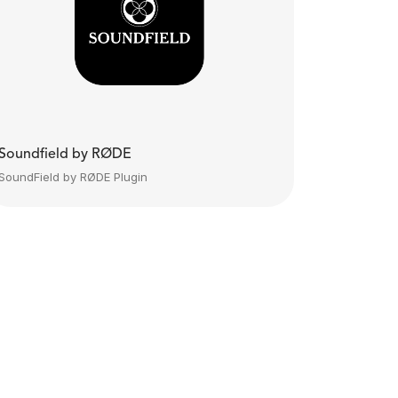
Soundfield by RØDE
SoundField by RØDE Plugin