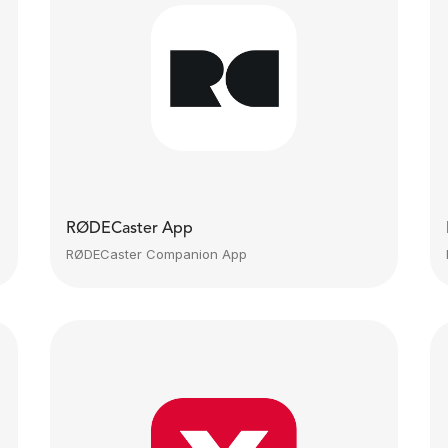
RØDECaster App
RØDECaster Companion App