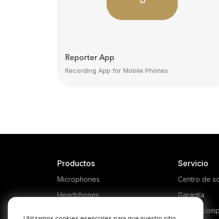
Reporter App
Recording App for Mobile Phones
Productos
Servicio
Microphones
Centro de s
Headphones
Garantía
Interfaces and Mixers
Dónde comp
Utilizamos cookies esenciales para que nuestro sitio