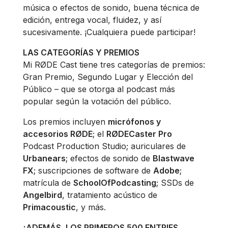
música o efectos de sonido, buena técnica de
edición, entrega vocal, fluidez, y así
sucesivamente. ¡Cualquiera puede participar!
LAS CATEGORÍAS Y PREMIOS
Mi RØDE Cast tiene tres categorías de premios:
Gran Premio, Segundo Lugar y Elección del
Público – que se otorga al podcast más
popular según la votación del público.
Los premios incluyen
micrófonos y
accesorios RØDE
; el
RØDECaster Pro
Podcast Production Studio; auriculares de
Urbanears
; efectos de sonido de
Blastwave
FX
; suscripciones de software de
Adobe
;
matrícula de
SchoolOfPodcasting
; SSDs de
Angelbird
, tratamiento acústico de
Primacoustic
, y más.
¡ADEMÁS, LOS PRIMEROS 500 ENTRIES