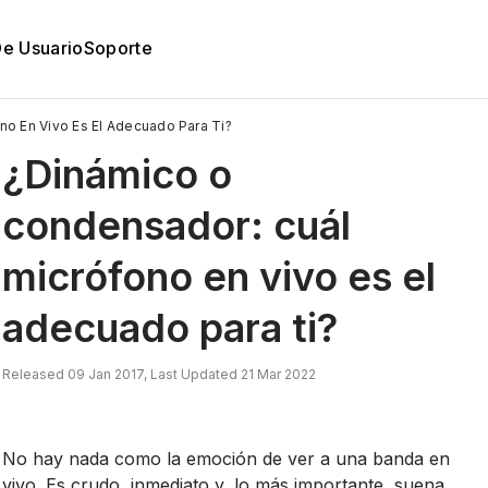
De Usuario
Soporte
o En Vivo Es El Adecuado Para Ti?
¿Dinámico o
condensador: cuál
micrófono en vivo es el
adecuado para ti?
Released 09 Jan 2017, Last Updated 21 Mar 2022
No hay nada como la emoción de ver a una banda en
vivo. Es crudo, inmediato y, lo más importante, suena