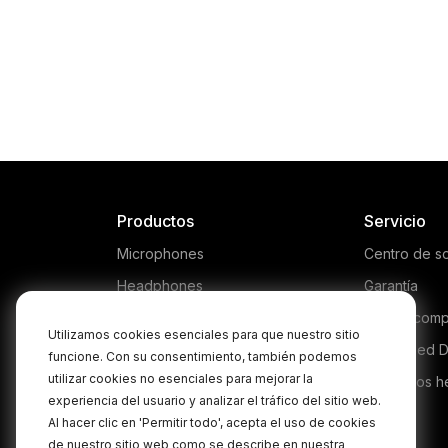
Productos
Servicio
Microphones
Centro de s
Headphones
Garantía
Interfaces and Mixers
Dónde comp
Utilizamos cookies esenciales para que nuestro sitio
Accessories
Authorised D
funcione. Con su consentimiento, también podemos
utilizar cookies no esenciales para mejorar la
Kits
Productos h
experiencia del usuario y analizar el tráfico del sitio web.
Apparel
Al hacer clic en 'Permitir todo', acepta el uso de cookies
de nuestro sitio web como se describe en nuestra
Software