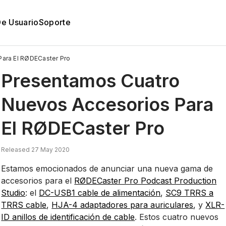
De Usuario
Soporte
ara El RØDECaster Pro
Presentamos Cuatro
Nuevos Accesorios Para
El RØDECaster Pro
Released 27 May 2020
Estamos emocionados de anunciar una nueva gama de
accesorios para el
RØDECaster Pro Podcast Production
Studio
: el
DC-USB1 cable de alimentación
,
SC9 TRRS a
TRRS cable
,
HJA-4 adaptadores para auriculares
, y
XLR-
ID anillos de identificación de cable
. Estos cuatro nuevos