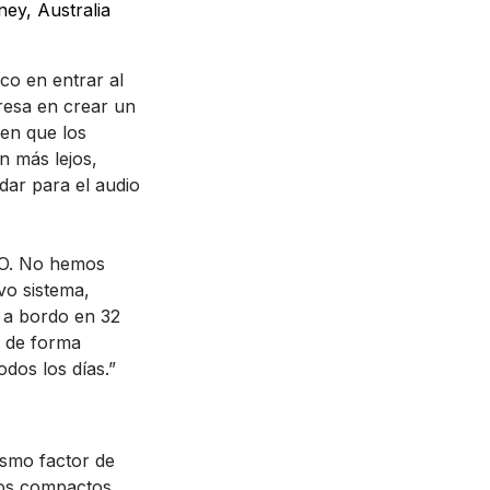
ney, Australia
co en entrar al
resa en crear un
 en que los
n más lejos,
dar para el audio
RO. No hemos
vo sistema,
 a bordo en 32
r de forma
dos los días.”
ismo factor de
cos compactos,