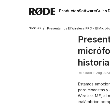
Productos
Software
Guías 
/
Noticias
Presentamos El Wireless PRO – El Micróf
Present
micrófo
historia
Released 21 Aug 2023
Estamos emocion
para cineastas y
Wireless ME, el 
inalámbrico comp