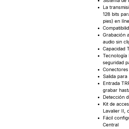
Sistema de 
La transmis
128 bits par
pies) en lín
Compatibili
Grabación a
audio sin cl
Capacidad T
Tecnología I
seguridad p
Conectores 
Salida para
Entrada TRR
grabar hast
Detección d
Kit de acce
Lavalier II
Fácil confi
Central