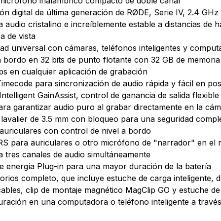
micrófono inalámbrico compacto de doble canal
ión digital de última generación de RØDE, Serie IV, 2.4 GHz
a audio cristalino e increíblemente estable a distancias de
ea de vista
dad universal con cámaras, teléfonos inteligentes y compu
 bordo en 32 bits de punto flotante con 32 GB de memoria
ips en cualquier aplicación de grabación
imecode para sincronización de audio rápida y fácil en po
ntelligent GainAssist, control de ganancia de salida flexible
ara garantizar audio puro al grabar directamente en la cá
lavalier de 3.5 mm con bloqueo para una seguridad compl
 auriculares con control de nivel a bordo
S para auriculares o otro micrófono de "narrador" en el 
a tres canales de audio simultáneamente
e energía Plug-in para una mayor duración de la batería
sorios completo, que incluye estuche de carga inteligente,
, cables, clip de montaje magnético MagClip GO y estuche d
guración en una computadora o teléfono inteligente a trav