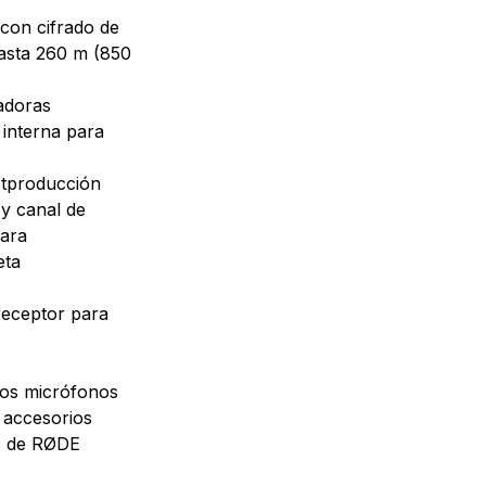
 con cifrado de
 hasta 260 m (850
tadoras
 interna para
stproducción
 y canal de
mara
eta
receptor para
 dos micrófonos
e accesorios
és de RØDE