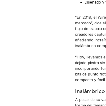
Diseñado y 
“En 2019, el Wir
mercado”, dice e
flujo de trabajo
creadores captura
añadiendo increí
inalámbrico com
“Hoy, llevamos e
dejado piedra sin
incorporando fun
bits de punto flo
compacto y fácil 
Inalámbrico
A pesar de su va
forma del tamaño