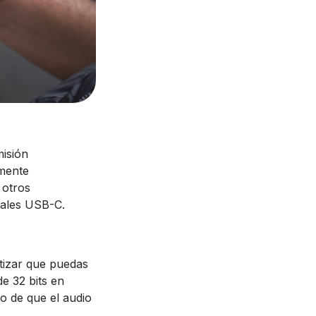
misión
lmente
 otros
itales USB-C.
tizar que puedas
e 32 bits en
go de que el audio