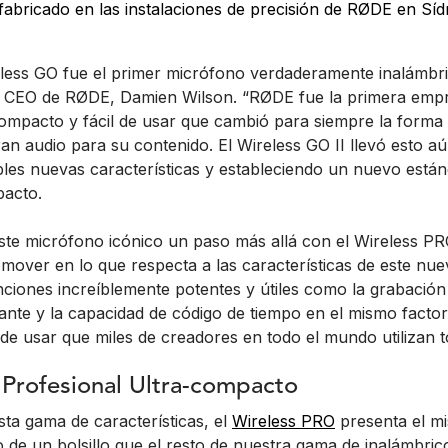
fabricado en las instalaciones de precisión de RØDE en Síd
eless GO fue el primer micrófono verdaderamente inalámbri
l CEO de RØDE, Damien Wilson. “RØDE fue la primera emp
 compacto y fácil de usar que cambió para siempre la forma
n audio para su contenido. El Wireless GO II llevó esto aú
bles nuevas características y estableciendo un nuevo están
pacto.
ste micrófono icónico un paso más allá con el Wireless P
 mover en lo que respecta a las características de este nue
ciones increíblemente potentes y útiles como la grabación
tante y la capacidad de código de tiempo en el mismo facto
de usar que miles de creadores en todo el mundo utilizan to
 Profesional Ultra-compacto
sta gama de características, el
Wireless PRO
presenta el m
 de un bolsillo que el resto de nuestra gama de inalámbri