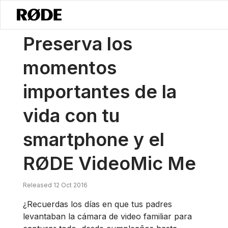
/
Noticias
Preserva Los Momentos Importantes De La Vida Con Tu S
Preserva los
momentos
importantes de la
vida con tu
smartphone y el
RØDE VideoMic Me
Released 12 Oct 2016
¿Recuerdas los días en que tus padres
levantaban la cámara de video familiar para